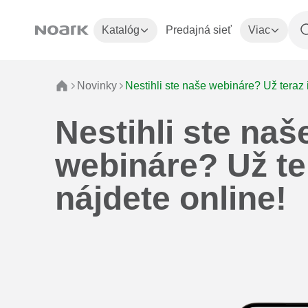
Katalóg
Predajná sieť
Viac
Novinky
Nestihli ste naše webináre? Už teraz 
Nestihli ste naš
webináre? Už te
nájdete online!