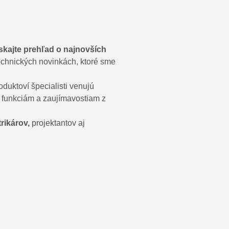
ískajte prehľad o najnovších
technických novinkách, ktoré sme
oduktoví špecialisti venujú
funkciám a zaujímavostiam z
trikárov,
projektantov aj