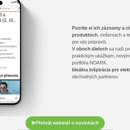
Pozrite si ich záznamy a z
produktoch
, riešeniach a 
pre vás pripravili.
V oboch dieloch
sa naši pr
praktickým ukážkam, novým 
portfólia NOARK.
Ideálna inšpirácia pre elek
obchodných partnerov.
▶️Přehrát webinář o novinkách