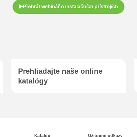
▶️Přehrát webinář o instalačních přístrojích
Prehliadajte naše online
katalógy
Katalóg
Užitočné odkazy