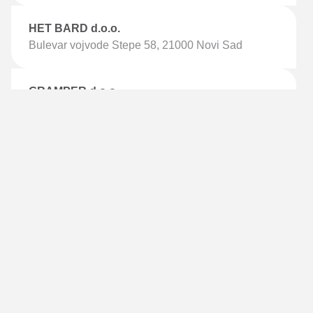
HET BARD d.o.o.
Bulevar vojvode Stepe 58, 21000 Novi Sad
GRAMPER d.o.o.
Makiška 2b, 11250 Beograd
UNIPROM d.o.o.
Batajnički drum 3/a, 11080 Zemun
ELKO TIM d.o.o.
Andrije Paltašića 26, 81000 Podgorica
FALCON d.o.o.
Pavlovića put 43, 76300 Bijeljina