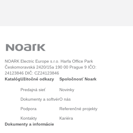
IN CONTROL BN d.o.o.
Prilepska 38, 6000 Ohrid
Elektro Melbak d.o.o.
Beethovenova ulica 1, 10 000 Zagreb
NOARK Electric Europe s.r.o. Harfa Office Park
HEXMAT d.o.o.
Českomoravská 2420/15a 190 00 Prague 9 IČO:
24123846 DIČ: CZ24123846
Sv. L. B. Mandića 243a, 31000 Osijek
Katalóg
Užitočné odkazy
Spoločnosť Noark
Predajná sieť
Novinky
INEL d.o.o.
Dokumenty a softvér
O nás
Stinice 19A, 21000 Split
Podpora
Referenčné projekty
Kontakty
Kariéra
Zelengrad d.o.o.
Dokumenty a informácie
Žbrlini bb, 52000 Pazin